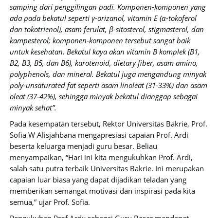
samping dari penggilingan padi. Komponen-komponen yang
ada pada bekatul seperti γ-orizanol, vitamin E (α-tokoferol
dan tokotrienol), asam ferulat, β-sitosterol, stigmasterol, dan
kampesterol; komponen-komponen tersebut sangat baik
untuk kesehatan. Bekatul kaya akan vitamin B komplek (B1,
B2, B3, B5, dan B6), karotenoid, dietary fiber, asam amino,
polyphenols, dan mineral. Bekatul juga mengandung minyak
poly-unsaturated fat seperti asam linoleat (31-33%) dan asam
oleat (37-42%), sehingga minyak bekatul dianggap sebagai
minyak sehat”.
Pada kesempatan tersebut, Rektor Universitas Bakrie, Prof.
Sofia W Alisjahbana mengapresiasi capaian Prof. Ardi
beserta keluarga menjadi guru besar. Beliau
menyampaikan, “Hari ini kita mengukuhkan Prof. Ardi,
salah satu putra terbaik Universitas Bakrie. Ini merupakan
capaian luar biasa yang dapat dijadikan teladan yang
memberikan semangat motivasi dan inspirasi pada kita
semua,” ujar Prof. Sofia.