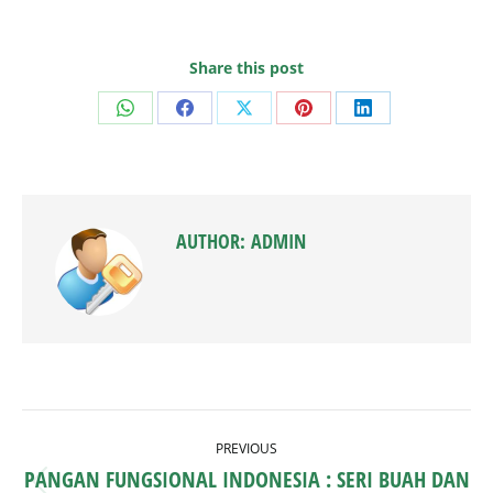
Share this post
Share
Share
Share
Share
Share
on
on
on
on
on
WhatsApp
Facebook
X
Pinterest
LinkedIn
AUTHOR:
ADMIN
POST
PREVIOUS
NAVIGATION
PANGAN FUNGSIONAL INDONESIA : SERI BUAH DAN
Previous