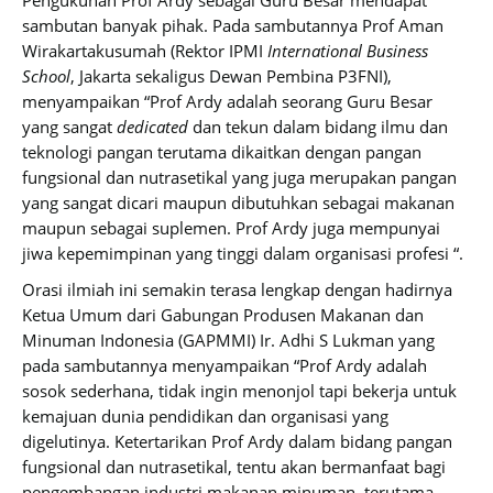
Pengukuhan Prof Ardy sebagai Guru Besar mendapat
sambutan banyak pihak. Pada sambutannya Prof Aman
Wirakartakusumah (Rektor IPMI
International Business
School
, Jakarta sekaligus Dewan Pembina P3FNI),
menyampaikan “Prof Ardy adalah seorang Guru Besar
yang sangat
dedicated
dan tekun dalam bidang ilmu dan
teknologi pangan terutama dikaitkan dengan pangan
fungsional dan nutrasetikal yang juga merupakan pangan
yang sangat dicari maupun dibutuhkan sebagai makanan
maupun sebagai suplemen. Prof Ardy juga mempunyai
jiwa kepemimpinan yang tinggi dalam organisasi profesi “.
Orasi ilmiah ini semakin terasa lengkap dengan hadirnya
Ketua Umum dari Gabungan Produsen Makanan dan
Minuman Indonesia (GAPMMI) Ir. Adhi S Lukman yang
pada sambutannya menyampaikan “Prof Ardy adalah
sosok sederhana, tidak ingin menonjol tapi bekerja untuk
kemajuan dunia pendidikan dan organisasi yang
digelutinya. Ketertarikan Prof Ardy dalam bidang pangan
fungsional dan nutrasetikal, tentu akan bermanfaat bagi
pengembangan industri makanan minuman, terutama