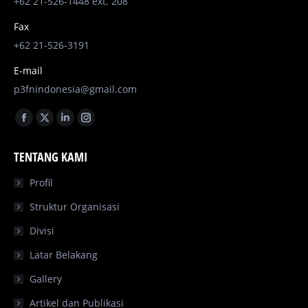
+62 21-526-1448 ext. 208
Fax
+62 21-526-3191
E-mail
p3fnindonesia@gmail.com
Find us on:
Facebook
X
Linkedin
Instagram
page
page
page
page
TENTANG KAMI
opens
opens
opens
opens
in
in
in
in
Profil
new
new
new
new
Struktur Organisasi
window
window
window
window
Divisi
Latar Belakang
Gallery
Artikel dan Publikasi