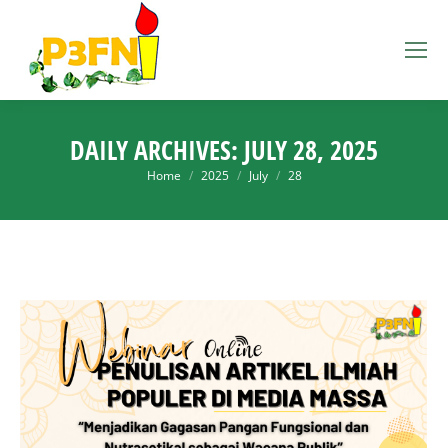
DAILY ARCHIVES:
JULY 28, 2025
You are here:
Home
2025
July
28