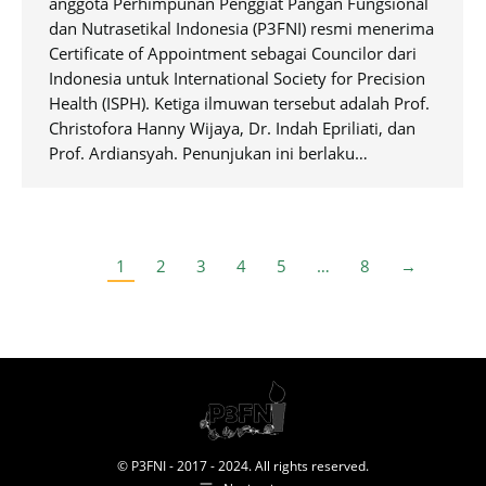
anggota Perhimpunan Penggiat Pangan Fungsional
dan Nutrasetikal Indonesia (P3FNI) resmi menerima
Certificate of Appointment sebagai Councilor dari
Indonesia untuk International Society for Precision
Health (ISPH). Ketiga ilmuwan tersebut adalah Prof.
Christofora Hanny Wijaya, Dr. Indah Epriliati, dan
Prof. Ardiansyah. Penunjukan ini berlaku…
1
2
3
4
5
…
8
→
© P3FNI - 2017 - 2024. All rights reserved.