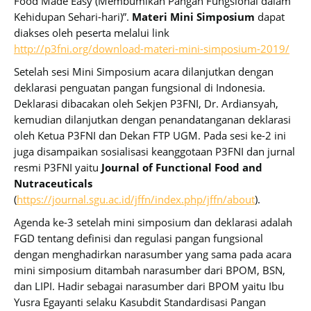
Food Made Easy (Membumikan Pangan Fungsional dalam
Kehidupan Sehari-hari)”.
Materi Mini Simposium
dapat
diakses oleh peserta melalui link
http://p3fni.org/download-materi-mini-simposium-2019/
Setelah sesi Mini Simposium acara dilanjutkan dengan
deklarasi penguatan pangan fungsional di Indonesia.
Deklarasi dibacakan oleh Sekjen P3FNI, Dr. Ardiansyah,
kemudian dilanjutkan dengan penandatanganan deklarasi
oleh Ketua P3FNI dan Dekan FTP UGM. Pada sesi ke-2 ini
juga disampaikan sosialisasi keanggotaan P3FNI dan jurnal
resmi P3FNI yaitu
Journal of Functional Food and
Nutraceuticals
(
https://journal.sgu.ac.id/jffn/index.php/jffn/about
).
Agenda ke-3 setelah mini simposium dan deklarasi adalah
FGD tentang definisi dan regulasi pangan fungsional
dengan menghadirkan narasumber yang sama pada acara
mini simposium ditambah narasumber dari BPOM, BSN,
dan LIPI. Hadir sebagai narasumber dari BPOM yaitu Ibu
Yusra Egayanti selaku Kasubdit Standardisasi Pangan