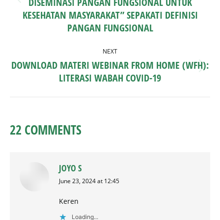
DISEMINASI PANGAN FUNGSIONAL UNTUK
Previous
post:
KESEHATAN MASYARAKAT” SEPAKATI DEFINISI
PANGAN FUNGSIONAL
NEXT
DOWNLOAD MATERI WEBINAR FROM HOME (WFH):
Next
LITERASI WABAH COVID-19
post:
22 COMMENTS
JOYO S
says:
June 23, 2024 at 12:45
Keren
Loading...