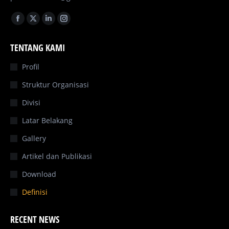
Find us on:
Facebook
X
Linkedin
Instagram
page
page
page
page
TENTANG KAMI
opens
opens
opens
opens
in
in
in
in
Profil
new
new
new
new
Struktur Organisasi
window
window
window
window
Divisi
Latar Belakang
Gallery
Artikel dan Publikasi
Download
Definisi
RECENT NEWS