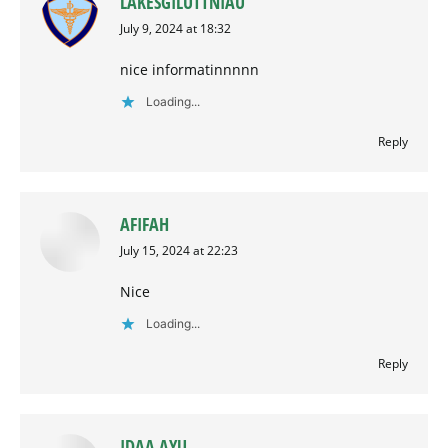
LAKESGILUTTNIAU
says:
July 9, 2024 at 18:32
nice informatinnnnn
Loading...
Reply
AFIFAH
says:
July 15, 2024 at 22:23
Nice
Loading...
Reply
IDAA AYU