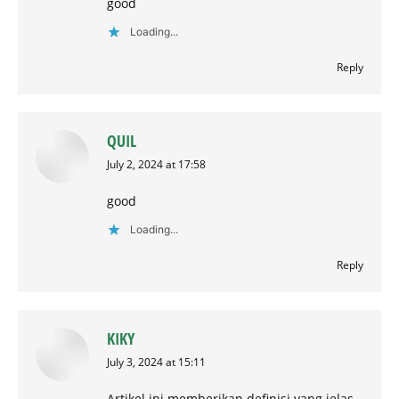
good
Loading...
Reply
QUIL
says:
July 2, 2024 at 17:58
good
Loading...
Reply
KIKY
says:
July 3, 2024 at 15:11
Artikel ini memberikan definisi yang jelas