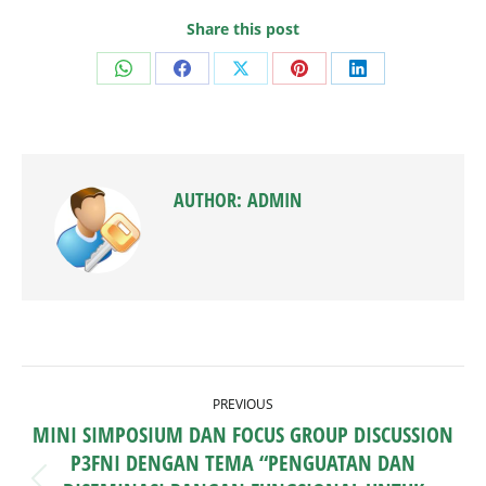
Share this post
Share
Share
Share
Share
Share
on
on
on
on
on
WhatsApp
Facebook
X
Pinterest
LinkedIn
AUTHOR:
ADMIN
POST
PREVIOUS
NAVIGATION
MINI SIMPOSIUM DAN FOCUS GROUP DISCUSSION
P3FNI DENGAN TEMA “PENGUATAN DAN