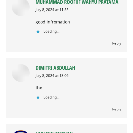
MUHAMMAD ROOFIIF WAHYU PRATAMA
says:
July 8, 2024 at 11:55
good infromation
Loading...
Reply
DIMITRI ABDULLAH
says:
July 8, 2024 at 13:06
thx
Loading...
Reply