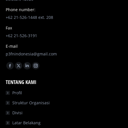
Phone number:
+62 21-526-1448 ext. 208
Fax
+62 21-526-3191
E-mail
p3fnindonesia@gmail.com
Find us on:
Facebook
X
Linkedin
Instagram
page
page
page
page
TENTANG KAMI
opens
opens
opens
opens
in
in
in
in
Profil
new
new
new
new
Struktur Organisasi
window
window
window
window
Divisi
Latar Belakang