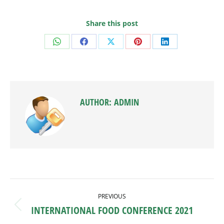
Share this post
Share
Share
Share
Share
Share
on
on
on
on
on
WhatsApp
Facebook
X
Pinterest
LinkedIn
AUTHOR:
ADMIN
POST
PREVIOUS
NAVIGATION
INTERNATIONAL FOOD CONFERENCE 2021
Previous
post: