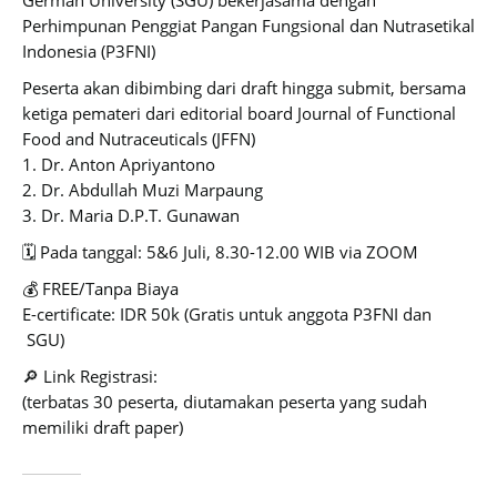
German University (SGU) bekerjasama dengan
Perhimpunan Penggiat Pangan Fungsional dan Nutrasetikal
Indonesia (P3FNI)
Peserta akan dibimbing dari draft hingga submit, bersama
ketiga pemateri dari editorial board Journal of Functional
Food and Nutraceuticals (JFFN)
1. Dr. Anton Apriyantono
2. Dr. Abdullah Muzi Marpaung
3. Dr. Maria D.P.T. Gunawan
🗓️ Pada tanggal: 5&6 Juli, 8.30-12.00 WIB via ZOOM
💰 FREE/Tanpa Biaya
E-certificate: IDR 50k (Gratis untuk anggota P3FNI dan
SGU)
🔎 Link Registrasi:
(terbatas 30 peserta, diutamakan peserta yang sudah
memiliki draft paper)