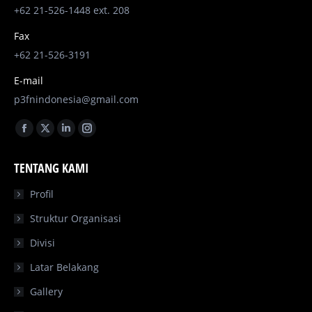
+62 21-526-1448 ext. 208
Fax
+62 21-526-3191
E-mail
p3fnindonesia@gmail.com
Find us on:
Facebook
X
Linkedin
Instagram
page
page
page
page
TENTANG KAMI
opens
opens
opens
opens
in
in
in
in
Profil
new
new
new
new
Struktur Organisasi
window
window
window
window
Divisi
Latar Belakang
Gallery