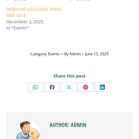
WEBINAR NASIONAL P3FNI
SERI KE-8
December 2, 2025
In "Events"
Category:
Events
By
Admin
June 15, 2025
Share this post
Share
Share
Share
Share
Share
on
on
on
on
on
WhatsApp
Facebook
X
Pinterest
LinkedIn
AUTHOR:
ADMIN