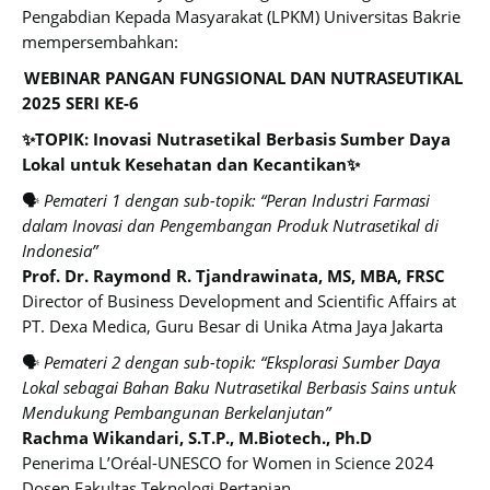
Pengabdian Kepada Masyarakat (LPKM) Universitas Bakrie
mempersembahkan:
⁠
WEBINAR PANGAN FUNGSIONAL DAN NUTRASEUTIKAL
2025 SERI KE-6
✨TOPIK: Inovasi Nutrasetikal Berbasis Sumber Daya
Lokal untuk Kesehatan dan Kecantikan✨
🗣
Pemateri 1 dengan sub-topik: “Peran Industri Farmasi
dalam Inovasi dan Pengembangan Produk Nutrasetikal di
Indonesia”
Prof. Dr. Raymond R. Tjandrawinata, MS, MBA, FRSC
Director of Business Development and Scientific Affairs at
PT. Dexa Medica, Guru Besar di Unika Atma Jaya Jakarta
🗣
Pemateri 2 dengan sub-topik: “Eksplorasi Sumber Daya
Lokal sebagai Bahan Baku Nutrasetikal Berbasis Sains untuk
Mendukung Pembangunan Berkelanjutan”
Rachma Wikandari, S.T.P., M.Biotech., Ph.D
Penerima L’Oréal-UNESCO for Women in Science 2024
Dosen Fakultas Teknologi Pertanian