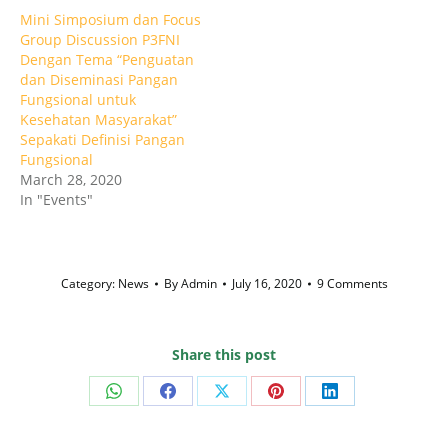
Mini Simposium dan Focus
Group Discussion P3FNI
Dengan Tema “Penguatan
dan Diseminasi Pangan
Fungsional untuk
Kesehatan Masyarakat”
Sepakati Definisi Pangan
Fungsional
March 28, 2020
In "Events"
Category:
News
By
Admin
July 16, 2020
9 Comments
Share this post
Share
Share
Share
Share
Share
on
on
on
on
on