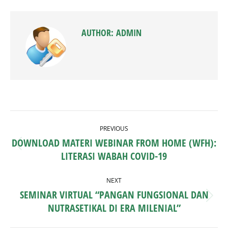
WhatsApp
Facebook
X
Pinterest
LinkedIn
AUTHOR:
ADMIN
POST
PREVIOUS
NAVIGATION
DOWNLOAD MATERI WEBINAR FROM HOME (WFH):
Previous
LITERASI WABAH COVID-19
post:
NEXT
SEMINAR VIRTUAL “PANGAN FUNGSIONAL DAN
Next
NUTRASETIKAL DI ERA MILENIAL”
post: