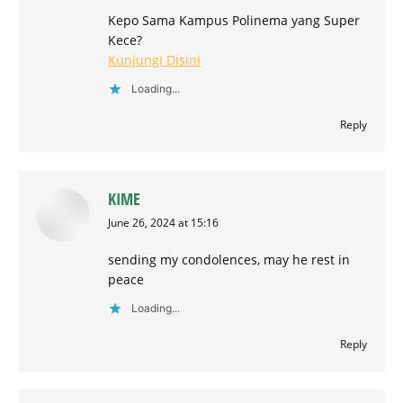
Kepo Sama Kampus Polinema yang Super
Kece?
Kunjungi Disini
Loading...
Reply
KIME
says:
June 26, 2024 at 15:16
sending my condolences, may he rest in
peace
Loading...
Reply