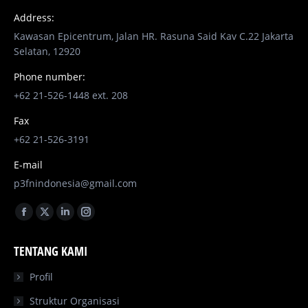
Address:
Kawasan Epicentrum, Jalan HR. Rasuna Said Kav C.22 Jakarta
Selatan, 12920
Phone number:
+62 21-526-1448 ext. 208
Fax
+62 21-526-3191
E-mail
p3fnindonesia@gmail.com
Find us on:
Facebook
X
Linkedin
Instagram
page
page
page
page
TENTANG KAMI
opens
opens
opens
opens
in
in
in
in
Profil
new
new
new
new
Struktur Organisasi